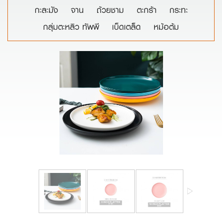
กะละมัง
จาน
ถ้วยชาม
ตะกร้า
กระทะ
กลุ่มตะหลิว ทัพพี
เบ็ดเตล็ด
หม้อต้ม