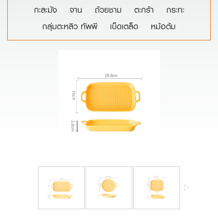
กะละมัง
จาน
ถ้วยชาม
ตะกร้า
กระทะ
กลุ่มตะหลิว ทัพพี
เบ็ดเตล็ด
หม้อต้ม