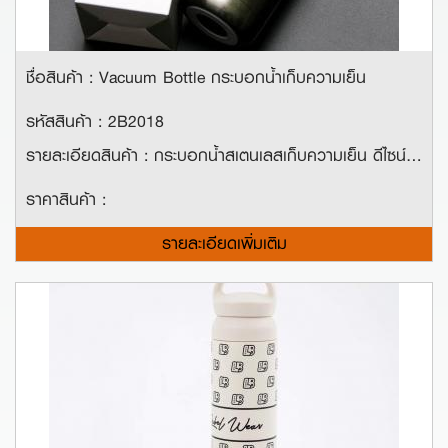
ชื่อสินค้า : Vacuum Bottle กระบอกน้ำเก็บความเย็น
รหัสสินค้า : 2B2018
รายละเอียดสินค้า : กระบอกน้ำสเตนเลสเก็บความเย็น ดีไซน์ล้ำสมัย มีซิลิโคนบนฝาขวด เพิ่มความสะดวกในการถือ จับ และพกพา พร้อมจุกสไลด์ล็อค ให้คุณล็อคอุณหภูมิ และดื่มได้สะดวกยิ่งขึ้น ขนาดความจุ 300ml.
ราคาสินค้า :
รายละเอียดเพิ่มเติม