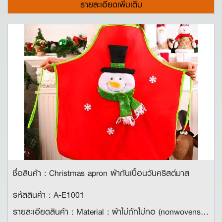
รายละเอียดเพิ่มเติม
ชื่อสินค้า : Christmas apron ผ้ากันเปื้อนวันคริสต์มาส
รหัสสินค้า : A-E1001
รายละเอียดสินค้า : Material : ผ้าไม่ถักไม่ทอ (nonwovens) ขนาด : 72*78*30 cm คุณสมบัติ : ใช้สำหรับกันเปื้อนเวลาเข้าครัวหรือทำอาหาร ดีไซน์น่ารัก เหมาะกับการใส่ในเทศกาลคริสต์มาส!