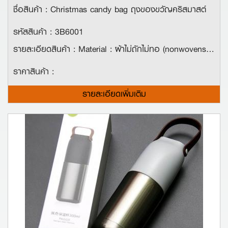
ชื่อสินค้า : Christmas candy bag ถุงของขวัญคริสมาสต์
รหัสสินค้า : 3B6001
รายละเอียดสินค้า : Material : ผ้าไม่ถักไม่ทอ (nonwovens) ขนาด : ประมาณ 40*20 ซม. คุณสมบัติ : การออกแบบที่น่ารัก เหมาะสำหรับใส่ของขวัญขนมและช็อคโกแลตในวันคริสต์มาส!
ราคาสินค้า :
รายละเอียดเพิ่มเติม