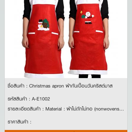
ชื่อสินค้า : Christmas apron ผ้ากันเปื้อนวันคริสต์มาส
รหัสสินค้า : A-E1002
รายละเอียดสินค้า : Material : ผ้าไม่ถักไม่ทอ (nonwovens) ขนาด : 62*83*26 cm คุณสมบัติ : ใช้สำหรับกันเปื้อนเวลาเข้าครัวหรือทำอาหาร ดีไซน์น่ารัก เหมาะกับการใส่ในเทศกาลคริสต์มาส!
ราคาสินค้า :