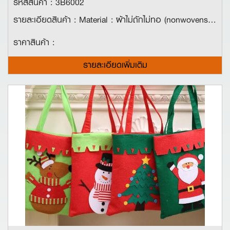
รหัสสินค้า : 3B6002
รายละเอียดสินค้า : Material : ผ้าไม่ถักไม่ทอ (nonwovens) ขนาด : ประมาณ 25*18 ซม. คุณสมบัติ : การออกแบบที่เหมาะสำหรับใส่ของขวัญขนมและช็อคโกแลตในวันฮาโลวีน!
ราคาสินค้า :
รายละเอียดเพิ่มเติม